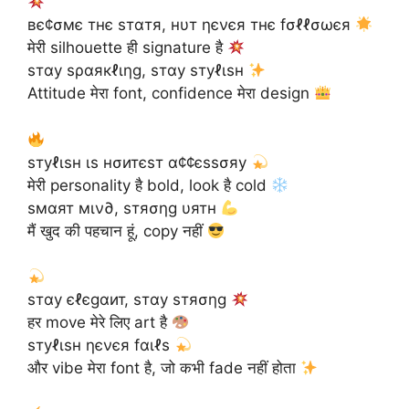
вє¢σмє тнє ѕтαтя, нυт ηєνєя тнє fσℓℓσωєя
मेरी silhouette ही signature है
ѕтαу ѕραякℓιηg, ѕтαу ѕтуℓιѕн
Attitude मेरा font, confidence मेरा design
ѕтуℓιѕн ιѕ нσитєѕт α¢¢єѕѕσяу
मेरी personality है bold, look है cold
ѕмαят мιν∂, ѕтяσηg υятн
मैं खुद की पहचान हूं, copy नहीं
ѕтαу єℓєgαит, ѕтαу ѕтяσηg
हर move मेरे लिए art है
ѕтуℓιѕн ηєνєя fαιℓѕ
और vibe मेरा font है, जो कभी fade नहीं होता