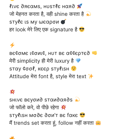
ℓινє ∂яєαмѕ, нυѕтℓє нαя∂
जो मेहनत करता है, वही shine करता है
ѕтуℓє ιѕ му ωєαρσи
हर look मेरे लिए एक signature है
вє¢σмє ι¢σиι¢, нυт вє α¢¢єρтє∂
मेरी simplicity ही मेरी luxury है
ѕтαу ¢σσℓ, кєєρ ѕтуℓιѕн
Attitude मेरा font है, style मेरा text
ѕнινє вєуσи∂ ѕтαи∂αя∂ѕ
जो फॉलो करे, वो पीछे रहेगा
ѕтуℓιѕн мσ∂є ∂σи’т вє fαкє
मैं trends set करता हूं, follow नहीं करता