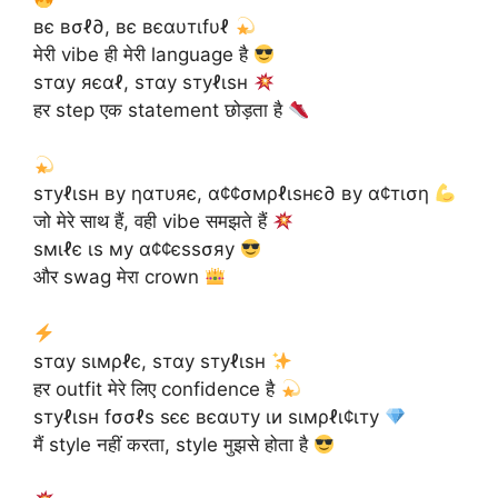
вє вσℓ∂, вє вєαυтιfυℓ
मेरी vibe ही मेरी language है
ѕтαу яєαℓ, ѕтαу ѕтуℓιѕн
हर step एक statement छोड़ता है
ѕтуℓιѕн ву ηαтυяє, α¢¢σмρℓιѕнє∂ ву α¢тιση
जो मेरे साथ हैं, वही vibe समझते हैं
ѕмιℓє ιѕ му α¢¢єѕѕσяу
और swag मेरा crown
ѕтαу ѕιмρℓє, ѕтαу ѕтуℓιѕн
हर outfit मेरे लिए confidence है
ѕтуℓιѕн fσσℓѕ ѕєє вєαυту ιи ѕιмρℓι¢ιту
मैं style नहीं करता, style मुझसे होता है