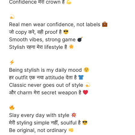
Confidence मेरा crown है
Real men wear confidence, not labels
जो copy करे, वही proof है
Smooth vibes, strong game
Stylish रहना मेरा lifestyle है
Being stylish is my daily mood
हर outfit एक नया attitude देता है
Classic never goes out of style
और charm मेरा secret weapon है
Slay every day with style
मेरी styling simple नहीं, soulful है
Be original, not ordinary