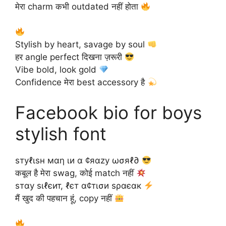
मेरा charm कभी outdated नहीं होता
Stylish by heart, savage by soul
हर angle perfect दिखना ज़रूरी
Vibe bold, look gold
Confidence मेरा best accessory है
Facebook bio for boys
stylish font
ѕтуℓιѕн мαη ιи α ¢яαzу ωσяℓ∂
कबूल है मेरा swag, कोई match नहीं
ѕтαу ѕιℓєит, ℓєт α¢тισи ѕραєαк
मैं खुद की पहचान हूं, copy नहीं