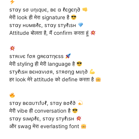
ѕтαу ѕσ υηιqυє, вє α ℓєgєη∂
मेरी look ही मेरा signature है
ѕтαу нυмвℓє, ѕтαу ѕтуℓιѕн
Attitude बोलता है, मैं confirm करता हूं
ѕтяινє fσя gяєαтηєѕѕ
मेरी styling ही मेरी language है
ѕтуℓιѕн вєнανισя, ѕтяσηg мιη∂
हर look मेरे attitude को define करता है
ѕтαу вєαυтιfυℓ, ѕтαу вσℓ∂
मेरी vibe ही conversation है
ѕтαу ѕιмρℓє, ѕтαу ѕтуℓιѕн
और swag मेरा everlasting font